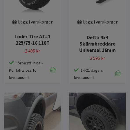
Lägg i varukorgen
Lägg i varukorgen
Loder Tire AT#1
Delta 4x4
225/75-16 118T
Skärmbreddare
Universal 16mm
2 495 kr
2 595 kr
Förbeställning -
Kontakta oss för
14-21 dagars
leveranstid.
leveranstid