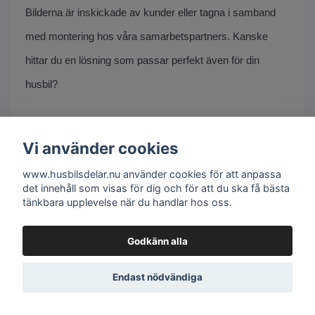
Bilderna är inskickade av kunder eller tagna i samband
med montering hos våra samarbetspartners. Kanske
hittar du en lösning som passar perfekt även för din
husbil?
Vill du visa upp din egen installation? Skicka gärna en bild
till oss på
info@husbilsdelar.nu
– vi älskar att se våra
Vi använder cookies
produkter i användning och dela inspirationen vidare.
www.husbilsdelar.nu använder cookies för att anpassa
det innehåll som visas för dig och för att du ska få bästa
tänkbara upplevelse när du handlar hos oss.
Godkänn alla
Endast nödvändiga