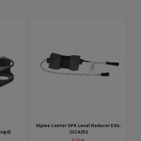
Alpine Center SPK Level Reducer EXA-
ängd)
21CA252
cy
619 kr