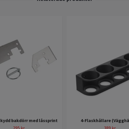
skydd bakdörr med låssprint
4-Flaskhållare (Väggh
295 kr
389 kr