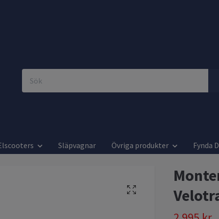
Elscooters
Släpvagnar
Övriga produkter
Fynda 
Monter
Velotr
2 995 kr