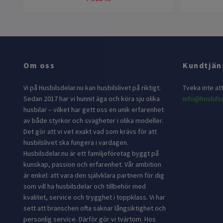
Om oss
Kundtjän
Vi på Husbilsdelar.nu kan husbilslivet på riktigt.
Tveka inte at
Sedan 2017 har vi hunnit äga och köra sju olika
info@husbilsd
husbilar – vilket har gett oss en unik erfarenhet
av både styrkor och svagheter i olika modeller.
Det gör att vi vet exakt vad som krävs för att
husbilslivet ska fungera i vardagen.
Husbilsdelar.nu är ett familjeföretag byggt på
kunskap, passion och erfarenhet. Vår ambition
är enkel: att vara den självklara partnern för dig
som vill ha husbilsdelar och tillbehör med
kvalitet, service och trygghet i toppklass. Vi har
sett att branschen ofta saknar långsiktighet och
personlig service. Därför gör vi tvärtom. Hos