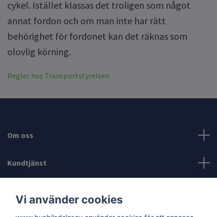
cykel. Istället klassas det troligen som något
annat fordon och om man inte har rätt
behörighet för fordonet kan det räknas som
olovlig körning.
Regler hos Transportstyrelsen
Om oss
Kundtjänst
Läs mer
Vi använder cookies