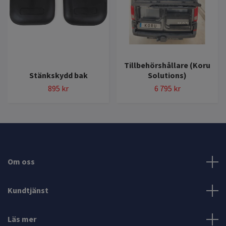
Tillbehörshållare (Koru
Stänkskydd bak
Solutions)
895 kr
6 795 kr
Om oss
Kundtjänst
Läs mer