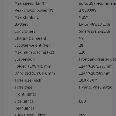
Max. speed (km/h)
up to 25 (recommende
Peak motor power (W)
2 X 1000W
Max. climbing
≈ 25°
Battery
Li-ion 48V/18.2 Ah
Controllers
Sine Wave 2x25Ah
Charging time (h)
≈9
Scooter weight (kg)
28
Maximum loading (kg)
120
Suspension
Front and rear adjus
Folded (L/W/H), mm
1247*620*1335mm
Unfolded (L/W/H), mm
1247*620*585mm
Tires size (inch)
10.0 x 3.0 "
Tires type
Hybrid, Pneumatic
Front lights
Side lights
LED
Rear lights
Turn signal lights
YES