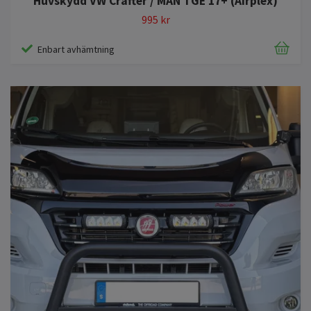
Huvskydd VW Crafter / MAN TGE 17+ (Airplex)
995 kr
Enbart avhämtning