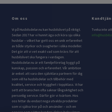
Om oss
Kundtjän
Vi på Husbilsdelar.nu kan husbilslivet på riktigt.
Tveka inte at
Sedan 2017 har vi hunnit äga och köra sju olika
info@husbilsd
husbilar – vilket har gett oss en unik erfarenhet
av både styrkor och svagheter i olika modeller.
Det gör att vi vet exakt vad som krävs för att
husbilslivet ska fungera i vardagen.
Husbilsdelar.nu är ett familjeföretag byggt på
kunskap, passion och erfarenhet. Vår ambition
är enkel: att vara den självklara partnern för dig
som vill ha husbilsdelar och tillbehör med
kvalitet, service och trygghet i toppklass. Vi har
sett att branschen ofta saknar långsiktighet och
personlig service. Därför gör vi tvärtom. Hos
oss hittar du endast noga utvalda produkter
som vi själva tror på och använder – och en