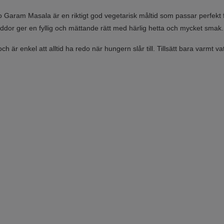
Garam Masala är en riktigt god vegetarisk måltid som passar perfekt fö
yddor ger en fyllig och mättande rätt med härlig hetta och mycket smak.
 är enkel att alltid ha redo när hungern slår till. Tillsätt bara varmt v