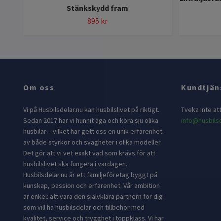
Stänkskydd fram
895 kr
Om oss
Kundtjän
Vi på Husbilsdelar.nu kan husbilslivet på riktigt.
Tveka inte at
Sedan 2017 har vi hunnit äga och köra sju olika
info@husbilsd
husbilar – vilket har gett oss en unik erfarenhet
av både styrkor och svagheter i olika modeller.
Det gör att vi vet exakt vad som krävs för att
husbilslivet ska fungera i vardagen.
Husbilsdelar.nu är ett familjeföretag byggt på
kunskap, passion och erfarenhet. Vår ambition
är enkel: att vara den självklara partnern för dig
som vill ha husbilsdelar och tillbehör med
kvalitet, service och trygghet i toppklass. Vi har