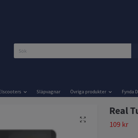
Elscooters
Släpvagnar
Övriga produkter
Fynda 
Real T
109 kr