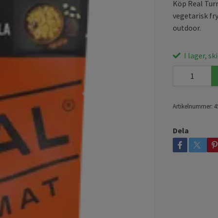
Köp Real Tur
vegetarisk fr
outdoor.
I lager, s
Artikelnummer:
4
Dela