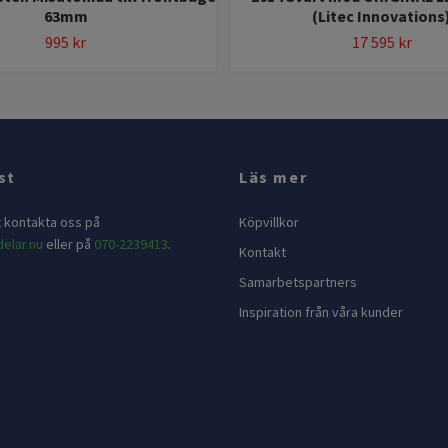
63mm
(Litec Innovations
995 kr
17 595 kr
st
Läs mer
t kontakta oss på
Köpvillkor
elar.nu
eller på
070-2239413
.
Kontakt
Samarbetspartners
Inspiration från våra kunder