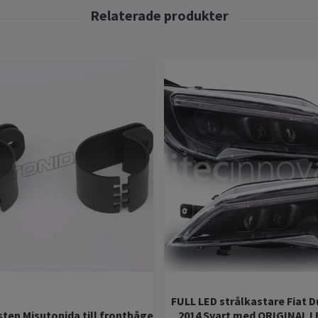
FULL LED strålkastare Fiat 
sten Misutonida till frontbåge
2014 Svart med ORIGINAL 