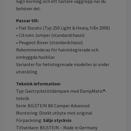
lugn körning och ett fastare väggrepp när du
behöver det.
Passar till:
• Fiat Ducato (Typ 250 Light & Heavy, från 2006)
• Citroën Jumper (standardchassi)
• Peugeot Boxer (standardchassi)
Rekommenderas för halvintegrerade och
ombyggda husbilar.
Varianter för helintegrerade modeller är under
utveckling.
Teknisk information:
Typ: Gastryckstötdämpare med DampMatic®-
teknik
Serie: BILSTEIN B6 Camper Advanced
Montering: Direkt utbyte mot original
Förpackning:
Säljs styckvis
Tillverkare: BILSTEIN – Made in Germany