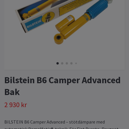
Bilstein B6 Camper Advanced
Bak
2 930 kr
BILSTEIN B6 Camper Advanced – stötdämpare med
automatisk DampMatic®-teknik. För Fiat Ducato, Peugeot