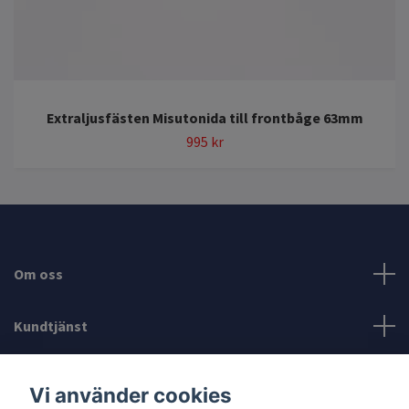
Extraljusfästen Misutonida till frontbåge 63mm
995 kr
Om oss
Kundtjänst
Läs mer
Vi använder cookies