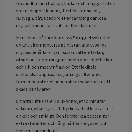
förvandlar dina flaskor, burkar och muggar till en
smart magnetlösning. Perfekt för husbil,
husvagn, båt, utebord eller camping där lösa
drycker annars lätt välter eller skramlar.
Med denna hållare kan silwy® magnetsystemet
enkelt eftermonteras på nästan alla typer av
dryckesbehållare. Den passar vattenflaskor,
ölburkar, to-go-muggar, smala glas, oljeflaskor
och till och med vinflaskor. Ett flexibelt
silikonskal anpassar sig smidigt efter olika
former och storlekar och sitter säkert utan att
skada behållaren.
Smarta luftkanaler i silikonhöljet förhindrar
vakuum, vilket gör att drycken alltid kan tas loss
enkelt och smidigt. Den förstärkta botten ger
extra stabilitet och lång hållbarhet, även vid
frekvent användning.