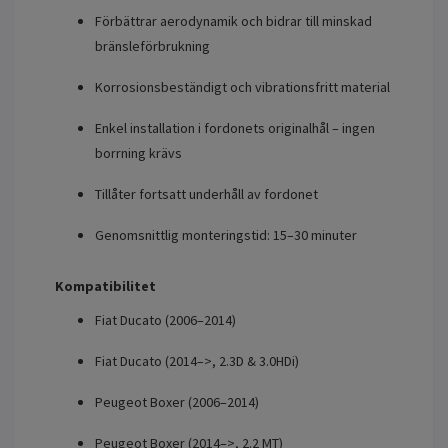
Förbättrar aerodynamik och bidrar till minskad
bränsleförbrukning
Korrosionsbeständigt och vibrationsfritt material
Enkel installation i fordonets originalhål – ingen
borrning krävs
Tillåter fortsatt underhåll av fordonet
Genomsnittlig monteringstid: 15–30 minuter
Kompatibilitet
Fiat Ducato (2006–2014)
Fiat Ducato (2014–>, 2.3D & 3.0HDi)
Peugeot Boxer (2006–2014)
Peugeot Boxer (2014–>, 2.2 MT)