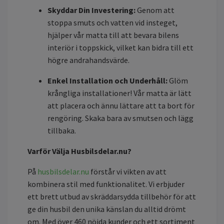
Skyddar Din Investering:
Genom att
stoppa smuts och vatten vid insteget,
hjälper vår matta till att bevara bilens
interiör i toppskick, vilket kan bidra till ett
högre andrahandsvärde.
Enkel Installation och Underhåll:
Glöm
krångliga installationer! Vår matta är lätt
att placera och ännu lättare att ta bort för
rengöring. Skaka bara av smutsen och lägg
tillbaka.
Varför Välja Husbilsdelar.nu?
På
husbilsdelar.nu
förstår vi vikten av att
kombinera stil med funktionalitet. Vi erbjuder
ett brett utbud av skräddarsydda tillbehör för att
ge din husbil den unika känslan du alltid drömt
om. Med över 460 nöjda kunder och ett sortiment