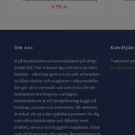
6 795 kr
Om oss
Kundtjän
Vi på Husbilsdelar.nu kan husbilslivet på riktigt.
Tveka inte at
Sedan 2017 har vi hunnit äga och köra sju olika
info@husbilsd
husbilar – vilket har gett oss en unik erfarenhet
av både styrkor och svagheter i olika modeller.
Det gör att vi vet exakt vad som krävs för att
husbilslivet ska fungera i vardagen.
Husbilsdelar.nu är ett familjeföretag byggt på
kunskap, passion och erfarenhet. Vår ambition
är enkel: att vara den självklara partnern för dig
som vill ha husbilsdelar och tillbehör med
kvalitet, service och trygghet i toppklass. Vi har
sett att branschen ofta saknar långsiktighet och