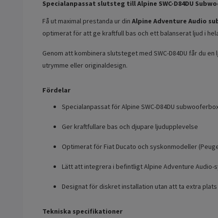
Specialanpassat slutsteg till Alpine SWC-D84DU Subwo
Få ut maximal prestanda ur din
Alpine Adventure Audio s
optimerat för att ge kraftfull bas och ett balanserat ljud i he
Genom att kombinera slutsteget med SWC-D84DU får du en lj
utrymme eller originaldesign.
Fördelar
Specialanpassat för Alpine SWC-D84DU subwooferbo
Ger kraftfullare bas och djupare ljudupplevelse
Optimerat för Fiat Ducato och syskonmodeller (Peug
Lätt att integrera i befintligt Alpine Adventure Audio
Designat för diskret installation utan att ta extra plats
Tekniska specifikationer