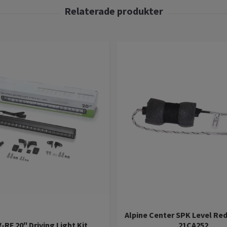
Alpine Center SPK Level Re
-RF 20″ Driving Light Kit
21CA252