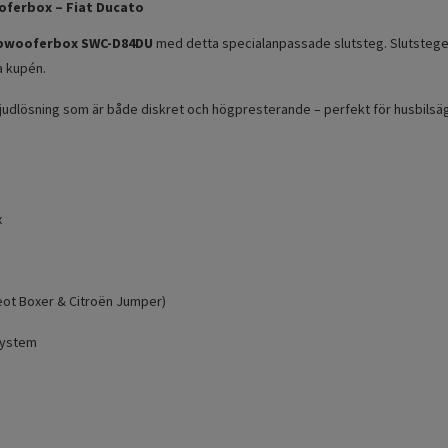
oferbox – Fiat Ducato
ubwooferbox SWC-D84DU
med detta specialanpassade slutsteg. Slutsteget
la kupén.
udlösning som är både diskret och högpresterande – perfekt för husbilsäg
x
eot Boxer & Citroën Jumper)
-system