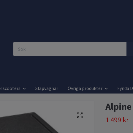
Elscooters
Släpvagnar
Övriga produkter
Fynda 
Alpine
1 499 kr