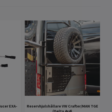
ducer EXA-
Reservhjulshållare VW Crafter/MAN TGE
Ute
(Delta 4x4)