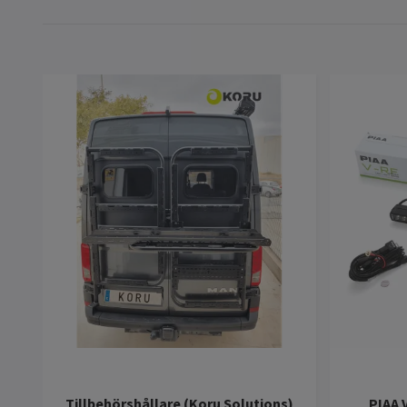
Tillbehörshållare (Koru Solutions)
PIAA V