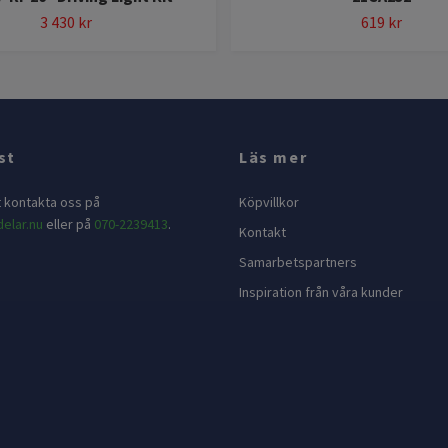
3 430 kr
619 kr
st
Läs mer
t kontakta oss på
Köpvillkor
elar.nu
eller på
070-2239413
.
Kontakt
Samarbetspartners
Inspiration från våra kunder