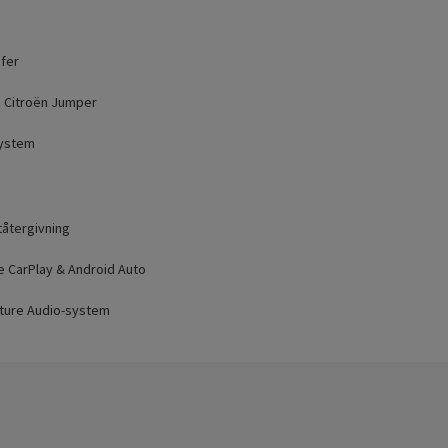
ofer
r, Citroën Jumper
system
tåtergivning
e CarPlay & Android Auto
ture Audio-system