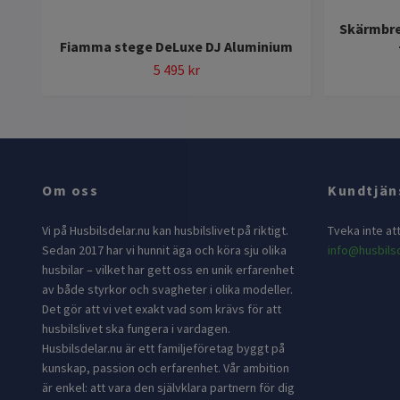
Skärmbre
Fiamma stege DeLuxe DJ Aluminium
5 495 kr
Om oss
Kundtjän
Vi på Husbilsdelar.nu kan husbilslivet på riktigt.
Tveka inte at
Sedan 2017 har vi hunnit äga och köra sju olika
info@husbilsd
husbilar – vilket har gett oss en unik erfarenhet
av både styrkor och svagheter i olika modeller.
Det gör att vi vet exakt vad som krävs för att
husbilslivet ska fungera i vardagen.
Husbilsdelar.nu är ett familjeföretag byggt på
kunskap, passion och erfarenhet. Vår ambition
är enkel: att vara den självklara partnern för dig