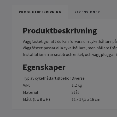
PRODUKTBESKRIVNING
RECENSIONER
Produktbeskrivning
Väggfästet gör att du kan förvara din cykelhållare på
Väggfästet passar alla cykelhållare, men hållare frå
Installationen är snabb och enkel, och väggpluggar i
Egenskaper
Typ av cykelhållartillbehör
Diverse
Vikt
1,2 kg
Material
Stål
Mått (L x B x H)
11 x 17,5 x 16 cm