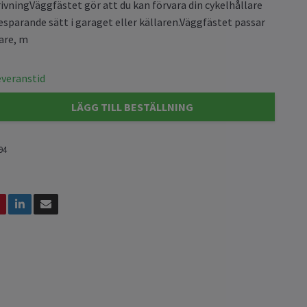
vningVäggfästet gör att du kan förvara din cykelhållare
esparande sätt i garaget eller källaren.Väggfästet passar
lare, m
everanstid
LÄGG TILL BESTÄLLNING
94