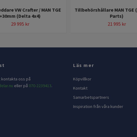
ddare VW Crafter / MAN TGE
Tillbehörshållare MAN TGE 
+30mm (Delta 4x4)
Parts)
29 995 kr
21 995 kr
st
Läs mer
t kontakta oss på
Köpvillkor
elar.nu
eller på
070-2239413
.
Kontakt
Samarbetspartners
Inspiration från våra kunder