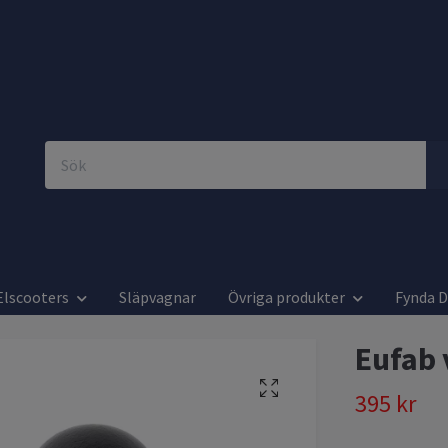
Elscooters
Släpvagnar
Övriga produkter
Fynda 
Eufab 
395 kr