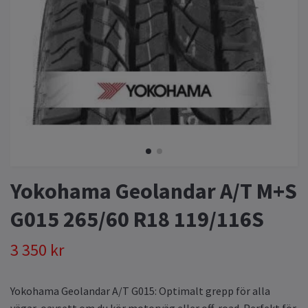
Yokohama Geolandar A/T M+S
G015 265/60 R18 119/116S
3 350 kr
Yokohama Geolandar A/T G015: Optimalt grepp för alla
vägar, oavsett om du kör motorväg eller off-road. Perfekt för