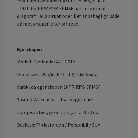
Yokohama Geolandar A/T G015 265/60 R18
119/116S 10PR RPB 3PMSF har en optimal
dragkraft i alla situationer. Det är behagligt både
på motorvägen eller off-road.
Egenskaper:
Modell: Geolandar A/T G015
Dimension: 265/60 R18 119/116S
Ändra
Särskilda egenskaper:
10PR
RPB
3PMSF
Säsong: All season - 4 säsonger-däck
Europeisk Betygssättning:
E
C
B 73 db
Däcktyp: Fritidsfordon / Personbil / SUV