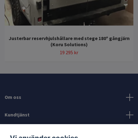
Justerbar reservhjulshållare med stege 180º gångjärn
(Koru Solutions)
19 295 kr
Om oss
Kundtjänst
Läs mer
Vi använder cookies