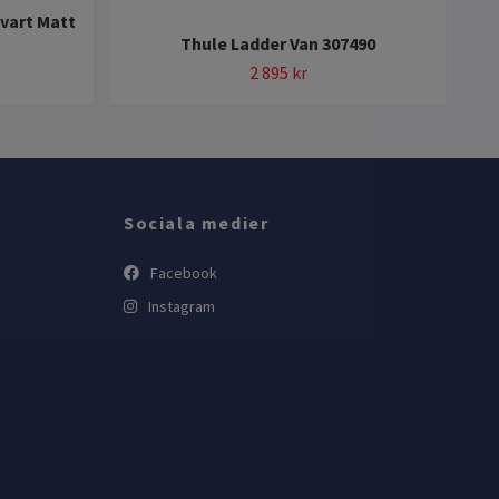
vart Matt
Van
Thule Ladder Van 307490
2 895 kr
Sociala medier
Facebook
Instagram