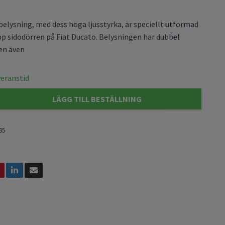
belysning, med dess höga ljusstyrka, är speciellt utformad
upp sidodörren på Fiat Ducato. Belysningen har dubbel
en även
veranstid
LÄGG TILL BESTÄLLNING
95