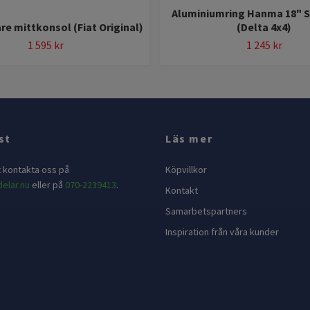
Aluminiumring Hanma 18" S
e mittkonsol (Fiat Original)
(Delta 4x4)
1 595 kr
1 245 kr
st
Läs mer
t kontakta oss på
Köpvillkor
elar.nu
eller på
070-2239413
.
Kontakt
Samarbetspartners
Inspiration från våra kunder