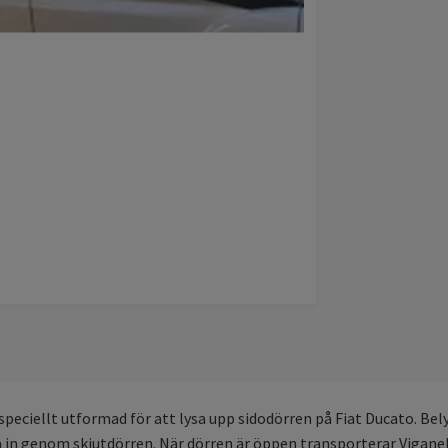
 speciellt utformad för att lysa upp sidodörren på Fiat Ducato. Be
in genom skjutdörren. När dörren är öppen transporterar Viganella