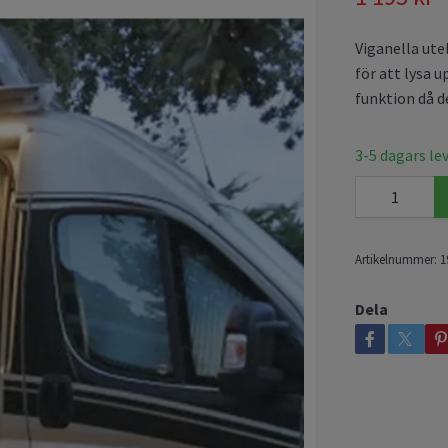
Viganella ute
för att lysa 
funktion då d
3-5 dagars le
Artikelnummer:
1
Dela