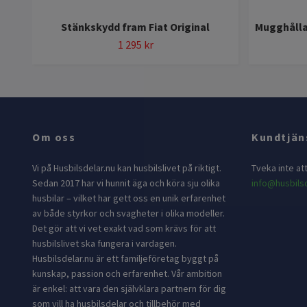
Stänkskydd fram Fiat Original
Mugghållar
1 295 kr
Om oss
Kundtjän
Vi på Husbilsdelar.nu kan husbilslivet på riktigt.
Tveka inte at
Sedan 2017 har vi hunnit äga och köra sju olika
info@husbilsd
husbilar – vilket har gett oss en unik erfarenhet
av både styrkor och svagheter i olika modeller.
Det gör att vi vet exakt vad som krävs för att
husbilslivet ska fungera i vardagen.
Husbilsdelar.nu är ett familjeföretag byggt på
kunskap, passion och erfarenhet. Vår ambition
är enkel: att vara den självklara partnern för dig
som vill ha husbilsdelar och tillbehör med