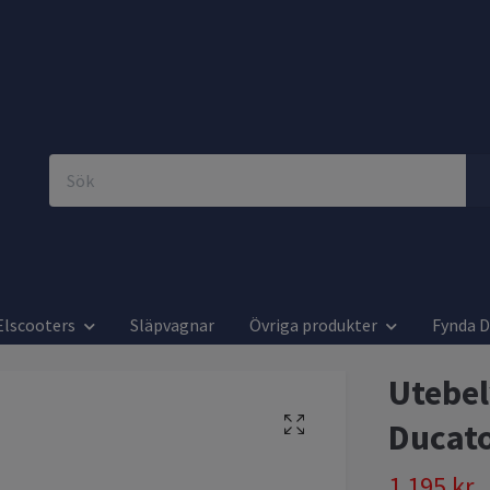
Elscooters
Släpvagnar
Övriga produkter
Fynda 
Utebel
Ducato
1 195 kr