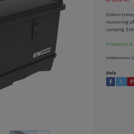
Enduro transp
montering på 
camping. Enk
Produkten är ty
Artikelnummer:
3
Dela