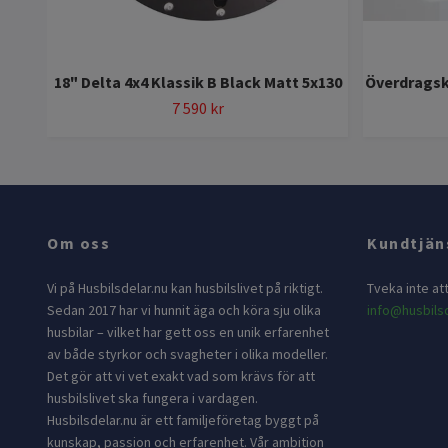
18" Delta 4x4 Klassik B Black Matt 5x130
Överdragskl
7 590 kr
Om oss
Kundtjän
Vi på Husbilsdelar.nu kan husbilslivet på riktigt.
Tveka inte at
Sedan 2017 har vi hunnit äga och köra sju olika
info@husbilsd
husbilar – vilket har gett oss en unik erfarenhet
av både styrkor och svagheter i olika modeller.
Det gör att vi vet exakt vad som krävs för att
husbilslivet ska fungera i vardagen.
Husbilsdelar.nu är ett familjeföretag byggt på
kunskap, passion och erfarenhet. Vår ambition