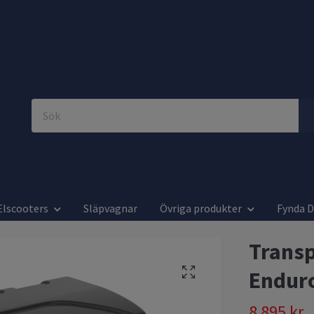
Elscooters
Släpvagnar
Övriga produkter
Fynda 
Transp
Endur
8 895 kr