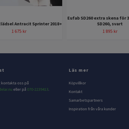
Eufab SD260 extra skena för 3
ädsel Antracit Sprinter 2018+
SD260, svart
1 675 kr
1 895 kr
st
Läs mer
t kontakta oss på
Köpvillkor
elar.nu
eller på
070-2239413
.
Kontakt
Samarbetspartners
Inspiration från våra kunder