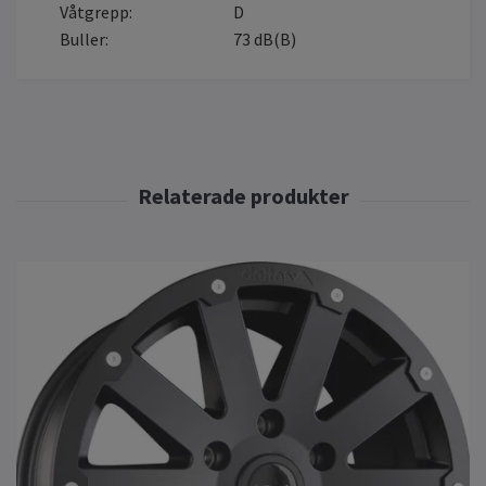
Våtgrepp:
D
Buller:
73 dB(B)