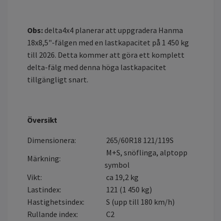
Obs:
delta4x4 planerar att uppgradera Hanma
18x8,5"-fälgen med en lastkapacitet på 1 450 kg
till 2026. Detta kommer att göra ett komplett
delta-fälg med denna höga lastkapacitet
tillgängligt snart.
Översikt
Dimensionera:
265/60R18 121/119S
M+S, snöflinga, alptopp
Märkning:
symbol
Vikt:
ca 19,2 kg
Lastindex:
121 (1 450 kg)
Hastighetsindex:
S (upp till 180 km/h)
Rullande index:
C2