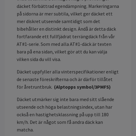
däcket förbättrad egendämpning. Markeringarna
på sidorna är mer subtila, vilket ger däcket ett
mer diskret utseende samtidigt som det
bibehåller en distinkt design. Ändå är detta däck
fortfarande ett fullfjädrat terrängdäck från vår
AT#1-serie. Som med alla AT#1-däck är texten
bara på ena sidan, vilket gör att du kan välja
vilken sida du vill visa.
Däcket uppfyller alla vinterspecifikationer enligt
de senaste föreskrifterna och är därför tillåtet
för åretruntbruk.
(Alptopps symbol/3PMFS)
Däcket utmärker sig inte bara med sitt slående
utseende och höga belastningsindex, utan har
också en hastighetsklassning på upp till 180
km/h. Det är något som få andra däck kan
matcha.