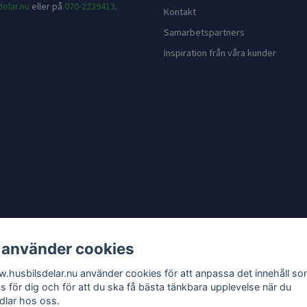
elar.nu
eller på
070-2239413
.
Kontakt
Samarbetspartners
Inspiration från våra kunder
 använder cookies
.husbilsdelar.nu använder cookies för att anpassa det innehåll s
as för dig och för att du ska få bästa tänkbara upplevelse när du
dlar hos oss.