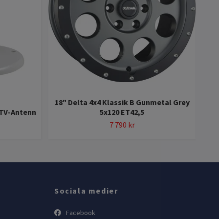
18" Delta 4x4 Klassik B Gunmetal Grey
Ut
 TV-Antenn
5x120 ET42,5
7 790 kr
Sociala medier
Facebook