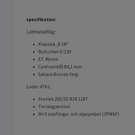
specifikation
Lättmetallfälg:
Klassisk_B 18"
Bultcirkel 6/130
ET 45mm
Centrumhål 84,1 mm
Sahara Bronze färg
Loder AT#1:
Storlek 255/55 R18 118T
Terrängversion
M+S snöflinga- och alpsymbol (3PMSF)