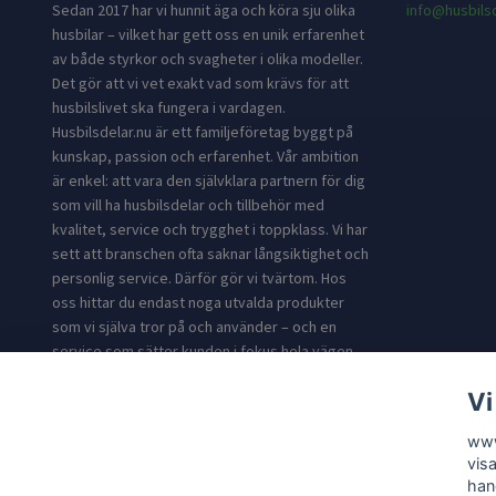
Sedan 2017 har vi hunnit äga och köra sju olika
info@husbilsd
husbilar – vilket har gett oss en unik erfarenhet
av både styrkor och svagheter i olika modeller.
Det gör att vi vet exakt vad som krävs för att
husbilslivet ska fungera i vardagen.
Husbilsdelar.nu är ett familjeföretag byggt på
kunskap, passion och erfarenhet. Vår ambition
är enkel: att vara den självklara partnern för dig
som vill ha husbilsdelar och tillbehör med
kvalitet, service och trygghet i toppklass. Vi har
sett att branschen ofta saknar långsiktighet och
personlig service. Därför gör vi tvärtom. Hos
oss hittar du endast noga utvalda produkter
som vi själva tror på och använder – och en
service som sätter kunden i fokus hela vägen.
Med Husbilsdelar.nu får du inte bara produkter
Vi
till din husbil. Du får en partner med expertis och
erfarenhet som gör din resa enklare, tryggare
www
och roligare.
vis
han