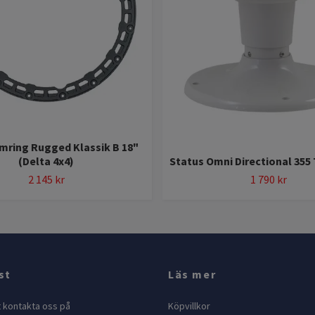
mring Rugged Klassik B 18"
(Delta 4x4)
Status Omni Directional 355
2 145 kr
1 790 kr
st
Läs mer
t kontakta oss på
Köpvillkor