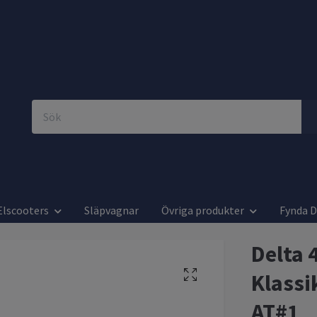
Elscooters
Släpvagnar
Övriga produkter
Fynda 
Delta 
Klassi
AT#1