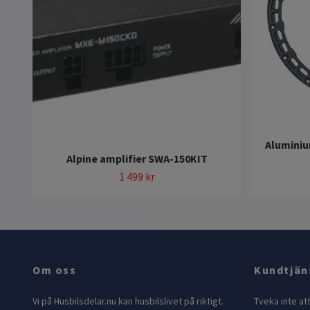
Aluminiu
Alpine amplifier SWA-150KIT
1 499 kr
Om oss
Kundtjän
Vi på Husbilsdelar.nu kan husbilslivet på riktigt.
Tveka inte at