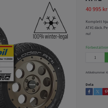
40 995 kr
Komplett hjul
AT#1 däck. Pe
nu!
Förbeställnin
Artikelnummer:
4
Dela