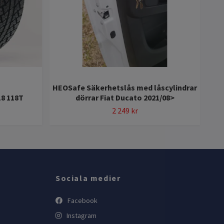
HEOSafe Säkerhetslås med låscylindrar
Til
18 118T
dörrar Fiat Ducato 2021/08>
2 249 kr
Sociala medier
Facebook
Instagram