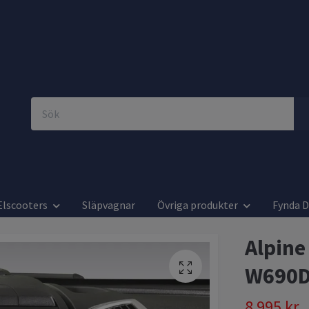
Elscooters
Släpvagnar
Övriga produkter
Fynda 
Alpine
W690
8 995 kr