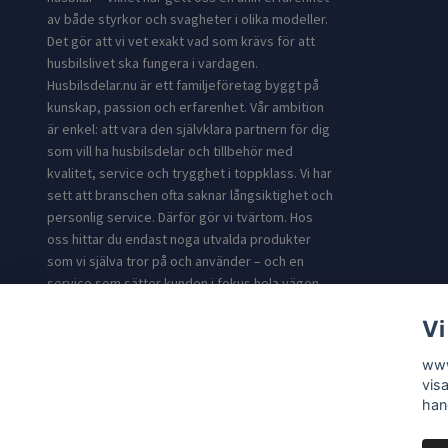
av både styrkor och svagheter i olika modeller.
Det gör att vi vet exakt vad som krävs för att
husbilslivet ska fungera i vardagen.
Husbilsdelar.nu är ett familjeföretag byggt på
kunskap, passion och erfarenhet. Vår ambition
är enkel: att vara den självklara partnern för dig
som vill ha husbilsdelar och tillbehör med
kvalitet, service och trygghet i toppklass. Vi har
sett att branschen ofta saknar långsiktighet och
personlig service. Därför gör vi tvärtom. Hos
oss hittar du endast noga utvalda produkter
som vi själva tror på och använder – och en
service som sätter kunden i fokus hela vägen.
Med Husbilsdelar.nu får du inte bara produkter
Vi
till din husbil. Du får en partner med expertis och
erfarenhet som gör din resa enklare, tryggare
www
och roligare.
vis
han