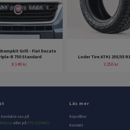
drampkit Grill - Fiat Ducato
riple-R 750 Standard
Loder Tire AT#1 255/55 R
8 149 kr
3 250 kr
st
Läs mer
t kontakta oss på
Köpvillkor
elar.nu
eller på
070-2239413
.
Kontakt