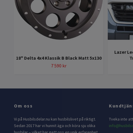
Lazer Le
18" Delta 4x4 Klassik B Black Matt 5x130
T
7 590 kr
Om oss
Kundtjän
Vi på Husbilsdelar.nu kan husbilslivet på riktigt.
Tveka inte at
Sedan 2017 har vi hunnit äga och köra sju olika
info@husbilsd
husbilar – vilket har gett oss en unik erfarenhet