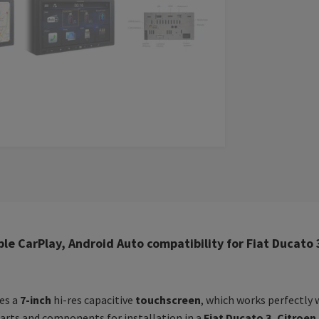
ple CarPlay, Android Auto compatibility for Fiat Ducat
es a
7-inch
hi-res capacitive
touchscreen
, which works perfectly
parts and components for installation in a
Fiat Ducato 3, Citroe