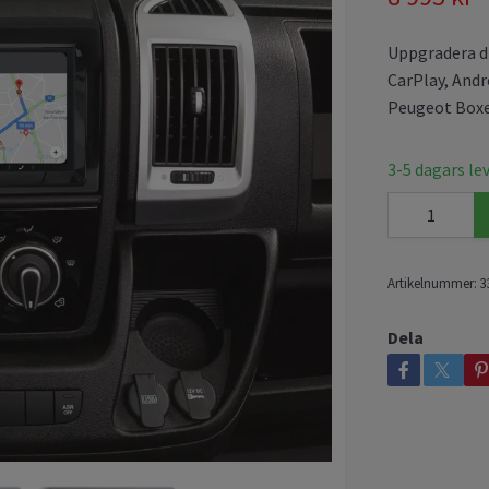
Uppgradera di
CarPlay, Andr
Peugeot Boxe
3-5 dagars le
Artikelnummer:
3
Dela