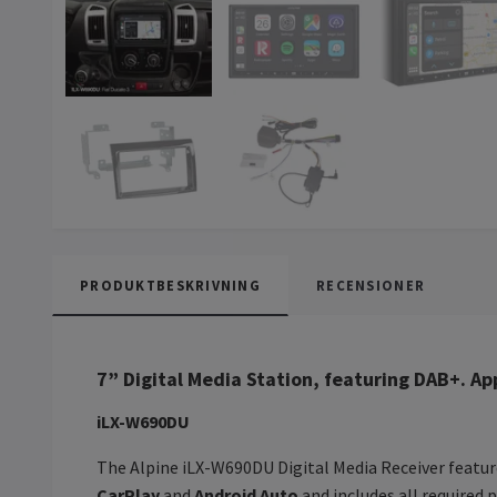
PRODUKTBESKRIVNING
RECENSIONER
7” Digital Media Station, featuring DAB+. Ap
iLX-W690DU
The Alpine iLX-W690DU Digital Media Receiver featur
CarPlay
and
Android Auto
and includes all required 