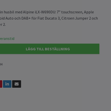
n husbil med Alpine iLX-W690DU: 7” touchscreen, Apple
oid Auto och DAB+ för Fiat Ducato 3, Citroen Jumper 2 och
r 2.
veranstid
LÄGG TILL BESTÄLLNING
34