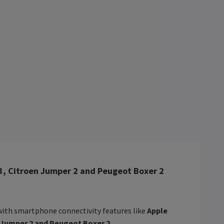
o 3, Citroen Jumper 2 and Peugeot Boxer 2
 with smartphone connectivity features like
Apple
n Jumper 2 and Peugeot Boxer 2
.